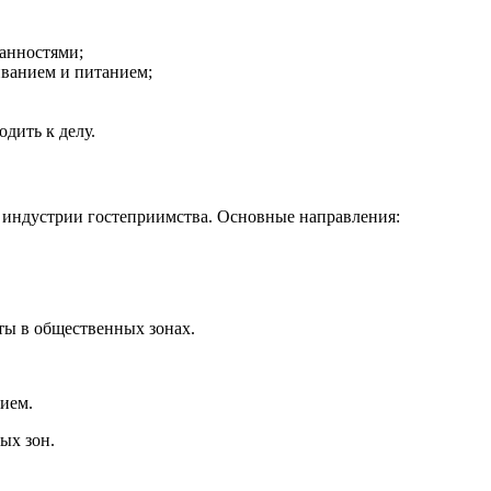
занностями;
иванием и питанием;
одить к делу.
 индустрии гостеприимства. Основные направления:
ты в общественных зонах.
нием.
ых зон.